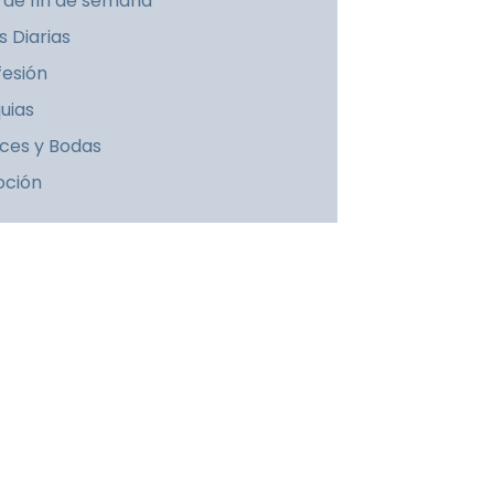
 de fin de semana
s Diarias
esión
uias
ces y Bodas
oción