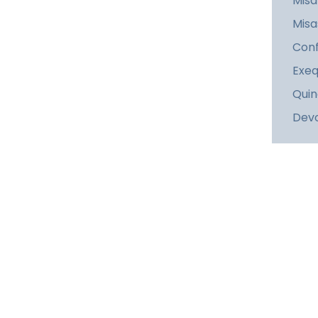
Misa
Misa
Conf
Exeq
Quin
Dev